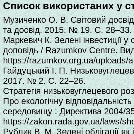
Список використаних у с
Музиченко О. В. Світовий досвід
та досвід. 2015. № 19. С. 28–33.
Маркевич К. Зелені інвестиції у 
доповідь / Razumkov Centre. Вид
https://razumkov.org.ua/uploads
Гайдуцький І. П. Низьковуглецеви
2017. № 2. С. 22–26.
Стратегія низьковуглецевого розв
Про екологічну відповідальність
середовищу : Директива 2004/35
https://zakon.rada.gov.ua/laws/s
Рублик В. М. Зелені облігації як