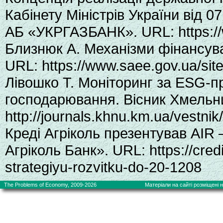
Кабінету Міністрів України від 
АБ «УКРГАЗБАНК». URL: https:/
Близнюк А. Механізми фінансуван
URL: https://www.saee.gov.ua/site
Лівошко Т. Моніторинг за ESG-п
господарювання. Вісник Хмельниц
http://journals.khnu.km.ua/vestni
Креді Агріколь презентував AIR 
Агріколь Банк». URL: https://credi
strategiyu-rozvitku-do-20-1208
The Problems of Economy, 2009-2026
Матеріали на сайті розміщені на