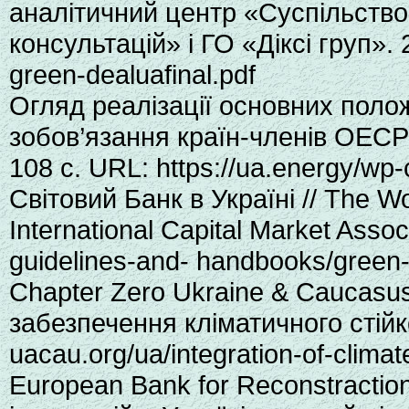
аналітичний центр «Суспільство 
консультацій» і ГО «Діксі груп». 
green-dealuafinal.pdf
Огляд реалізації основних полож
зобов’язання країн-членів ОЕСР
108 с. URL: https://ua.energy/w
Світовий Банк в Україні // The W
International Capital Market Assoc
guidelines-and- handbooks/green-
Chapter Zero Ukraine & Caucasus.
забезпечення кліматичного стійко
uacau.org/ua/integration-of-climate
European Bank for Reconstracti