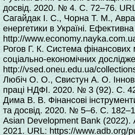
досвід. 2020. № 4. С. 72–76. URL
Сагайдак І. С., Чорна Т. М., А
енергетики в Україні. Ефективна
http://www.economy.nayka.com.ua
Рогов Г. К. Система фінансових 
соціально-економічних досліджен
http://vsed.oneu.edu.ua/collectio
Любіч О. О., Свистун А. О. Інно
праці НДФІ. 2020. № 3 (92). С. 4
Дима В. В. Фінансові інструмент
та досвід. 2020. № 5–6. С. 182–
Asian Development Bank (2022). Аc
2021. URL: https://www.adb.org/p