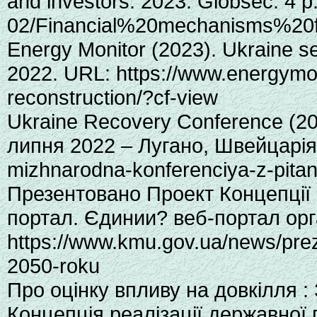
and investors. 2023. Globsec. 4 p.
02/Financial%20mechanisms%20
Energy Monitor (2023). Ukraine se
2022. URL: https://www.energymoni
reconstruction/?cf-view
Ukraine Recovery Conference (20
липня 2022 – Лугано, Швейцарія. 
mizhnarodna-konferenciya-z-pitan
Презентовано Проект Концепції 
портал. Єдинии? веб-портал орга
https://www.kmu.gov.ua/news/pre
2050-roku
Про оцінку впливу на довкілля :
Концепція реалізації державної 