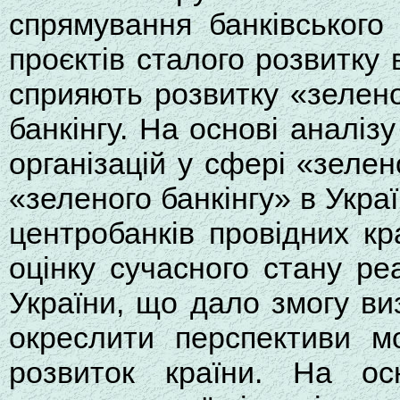
спрямування банківського
проєктів сталого розвитку 
сприяють розвитку «зелено
банкінгу. На основі аналіз
організацій у сфері «зеле
«зеленого банкінгу» в Укра
центробанків провідних кр
оцінку сучасного стану ре
України, що дало змогу ви
окреслити перспективи мо
розвиток країни. На осн