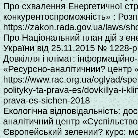
Про схвалення Енергетичної стра
конкурентоспроможність» : Розп
https://zakon.rada.gov.ua/laws/s
Про Національний план дій з ене
України від 25.11.2015 № 1228-р
Довкілля і клімат: інформаційно-
«Ресурсно-аналітичнии? центр «
https://www.rac.org.ua/oglyad/spet
polityky-ta-prava-es/dovkillya-i-k
prava-es-sichen-2018
Екологічна відповідальність: до
аналітичний центр «Суспільство і
Європейський зелении? курс: мо