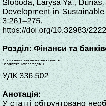
Sloboda, Larysa Ya., Dunas, 
Development in Sustainable
3:261–275.
https://doi.org/10.32983/22
Розділ: Фінанси та банкі
Стаття написана англійською мовою
Завантажень/переглядів: 1
УДК 336.502
Анотація:
У статті обґрунтовано необ