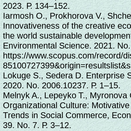
2023. Р. 134–152.
Iarmosh O., Prokhorova V., Shche
Innovativeness of the creative e
the world sustainable development
Environmental Science. 2021. No.
https://www.scopus.com/record/dis
85100727399&origin=resultslist&so
Lokuge S., Sedera D. Enterprise S
2020. No. 2006.10237. Р. 1–15.
Melnyk A., Lepeyko T., Myronova 
Organizational Culture: Motivative
Trends in Social Commerce, Econo
39. No. 7. Р. 3–12.