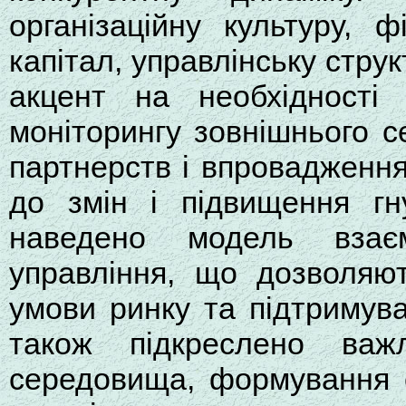
організаційну культуру, ф
капітал, управлінську стру
акцент на необхідності 
моніторингу зовнішнього с
партнерств і впровадження
до змін і підвищення гн
наведено модель взаєм
управління, що дозволяю
умови ринку та підтримуват
також підкреслено важл
середовища, формування с