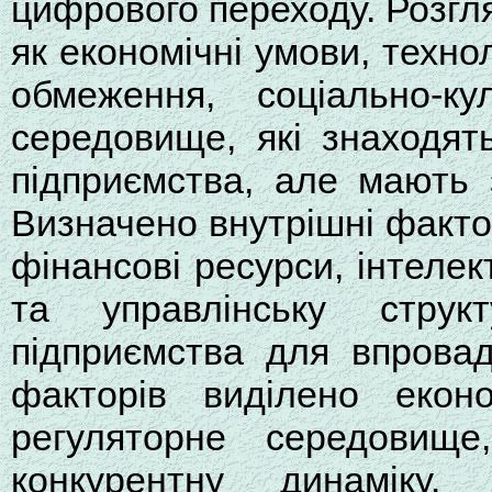
цифрового переходу. Розгля
як економічні умови, технол
обмеження, соціально-ку
середовище, які знаходят
підприємства, але мають 
Визначено внутрішні фактор
фінансові ресурси, інтелек
та управлінську стру
підприємства для впровад
факторів виділено еконо
регуляторне середовище,
конкурентну динаміку.