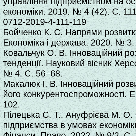
управління підприємством на ос
економіки. 2019. № 4 (42). С. 111
0712-2019-4-111-119
Бойченко К. С. Напрями розвитк
Економіка і держава. 2020. № 3.
Ковальчук О. В. Інноваційний ро
тенденції. Науковий вісник Херс
№ 4. С. 56–68.
Макалюк І. В. Інноваційний роз
його конкурентоспроможності. Ек
102.
Пілецька С. Т., Ануфрієва М. О.
підприємства в умовах економіки
Фінанси. Право. 2022. № 9/2. С. 