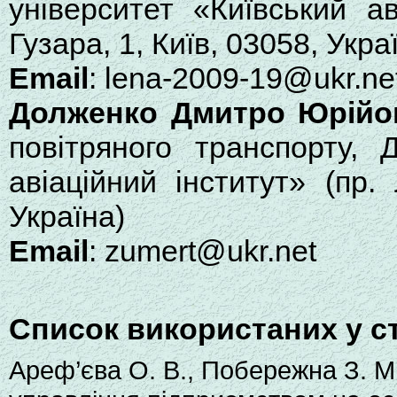
університет «Київський а
Гузара, 1, Київ, 03058, Укра
Email
: lena-2009-19@ukr.ne
Долженко Дмитро Юрійо
повітряного транспорту, 
авіаційний інститут» (пр.
Україна)
Email
: zumert@ukr.net
Список використаних у с
Ареф’єва О. В., Побережна З. М.