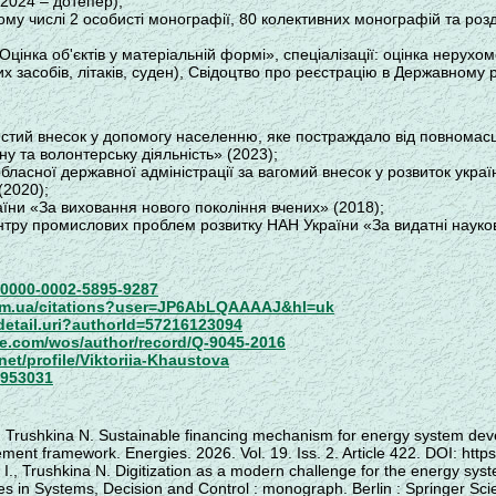
 (2024 – дотепер);
тому числі 2 особисті монографії, 80 колективних монографій та роз
Оцінка об'єктів у матеріальній формі», спеціалізації: оцінка нерух
х засобів, літаків, суден), Свідоцтво про реєстрацію в Державному 
стий внесок у допомогу населенню, яке постраждало від повномасшт
ну та волонтерську діяльність» (2023);
обласної державної адміністрації за вагомий внесок у розвиток україн
(2020);
аїни «За виховання нового покоління вчених» (2018);
нтру промислових проблем розвитку НАН України «За видатні науко
d=0000-0002-5895-9287
com.ua/citations?user=JP6AbLQAAAAJ&hl=uk
detail.uri?authorId=57216123094
e.com/wos/author/record/Q-9045-2016
et/profile/Viktoriia-Khaustova
e/953031
, Trushkina N. Sustainable financing mechanism for energy system de
t framework. Energies. 2026. Vol. 19. Iss. 2. Article 422. DOI: http
I., Trushkina N. Digitization as a modern challenge for the energy syst
ies in Systems, Decision and Control : monograph. Berlin : Springer 