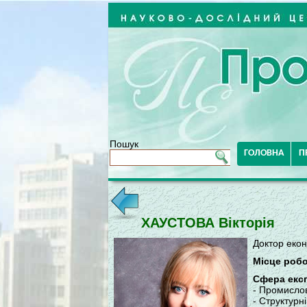
Пошук
ГОЛОВНА
П
ХАУСТОВА Вікторія
Доктор еко
Місце робо
Сфера екс
- Промислов
- Структурн