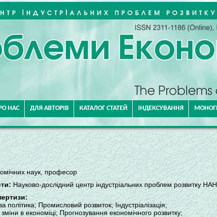
РО НАС
ДЛЯ АВТОРІВ
КАТАЛОГ СТАТЕЙ
ІНДЕКСУВАННЯ
МОНОГР
номічних наук, професор
ти:
Науково-дослідний центр індустріальних проблем розвитку НАН У
пертизи:
а політика; Промисловий розвиток; Індустріалізація;
і зміни в економіці; Прогнозування економічного розвитку;