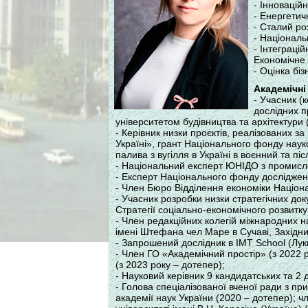
- Інноваційн
- Енергетич
- Сталий ро
- Національ
- Інтеграцій
Економічне 
- Оцінка бі
Академічні
- Учасник (
дослідних п
університетом будівництва та архітектури
- Керівник низки проєктів, реалізованих з
Україні», грант Національного фонду наук
палива з вугілля в Україні в воєнний та 
- Національний експерт ЮНІДО з промисло
- Експерт Національного фонду досліджень
- Член Бюро Відділення економіки Націона
- Учасник розробки низки стратегічних док
Стратегії соціально-економічного розвитку
- Член редакційних колегій міжнародних на
імені Штефана чел Маре в Сучаві, Західний
- Запрошений дослідник в IMT School (Лукка
- Член ГО «Академічний простір» (з 2022 
(з 2023 року – дотепер);
- Науковий керівник 9 кандидатських та 2 
- Голова спеціалізованої вченої ради з п
академії наук України (2020 – дотепер); 