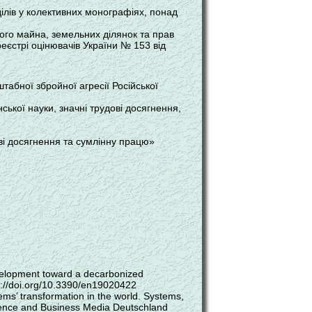
ділів у колективних монографіях, понад
омого майна, земельних ділянок та прав
реєстрі оцінювачів України № 153 від
абної збройної агресії Російської
ської науки, значні трудові досягнення,
ві досягнення та сумлінну працю»
velopment toward a decarbonized
s://doi.org/10.3390/en19020422
ems’ transformation in the world. Systems,
Science and Business Media Deutschland