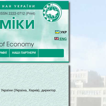
УКР
ENG
АФІЇ
НАШІ ПАРТНЕРИ
країни (Україна, Харків), директор.