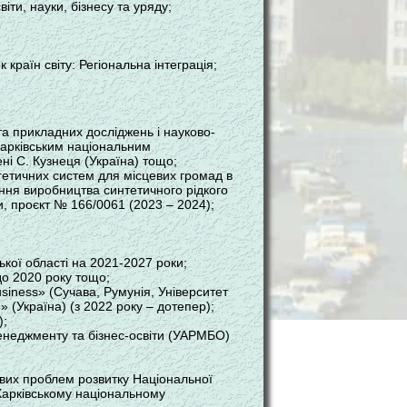
віти, науки, бізнесу та уряду;
 країн світу: Регіональна інтеграція;
та прикладних досліджень і науково-
Харківським національним
ні С. Кузнеця (Україна) тощо;
ргетичних систем для місцевих громад в
ення виробництва синтетичного рідкого
и, проєкт № 166/0061 (2023 – 2024);
ької області на 2021-2027 роки;
 до 2020 року тощо;
siness» (Сучава, Румунія, Університет
» (Україна) (з 2022 року – дотепер);
);
менеджменту та бізнес-освіти (УАРМБО)
ових проблем розвитку Національної
 Харківському національному