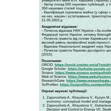
університеті імені В.Н. Каразіна (Україна)
- Автор понад 500 наукових публікацій, у 
350 наукових статей тощо;
- Кваліфікація оцінювача майна (у сфері «
на них, машин і устаткування, транспортни
21.05.2003 р.
Академічні відзнаки:
- Почесна відзнака НАН України «За особи
Федерації проти України, активну благодій
- Почесна грамота від голови Харківської 
високий рівень професійної майстерності 
- Відзнака Національної академії наук Укр
- Почесна грамота Науково-дослідного це
(2015).
Посилання:
ORCID:
https://orcid.org/my-orcid?orci
Google Scholar:
https://scholar.google.
Scopus:
https://www.scopus.com/authid/
Web of Science:
https://www.webofscienc
ResearchGate:
https://www.researchgate.n
SciProfiles:
https://sciprofiles.com/profil
Окремі наукові публікації:
Zaporozhets A., Khaustova V., Kyzym M.
economy: conceptual model and managemen
Zaporozhets A., Khaustova V., Hubarieva 
Decision and Control in Energy VII. Stud