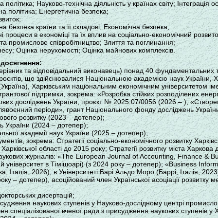
а політика; Науково-технічна діяльність у країнах світу; Інтеграція ос
на політика; Енергетична безпека;
звиток;
на безпека країни та її складові; Економічна безпека;
ні процеси в економіці та їх вплив на соціально-економічний розвиток
та промислове співробітництво; Злиття та поглинання;
знесу; Оцінка нерухомості; Оцінка майнових комплексів.
 досягнення:
керівник та відповідальний виконавець) понад 40 фундаментальних 
роєктів, що здійснювалися Національною академією наук України, 
 (Україна), Харківським національним економічним університетом іме
а грантової підтримки, зокрема: «Розробка стійких розподілених ене
ових досліджень України, проєкт № 2025.07/0056 (2026 – ); «Створ
післявоєнний періоди», грант Національного фонду досліджень Україн
вого розвитку (2023 – дотепер);
 України (2024 – дотепер);
льної академії наук України (2025 – дотепер);
ументів, зокрема: Стратегії соціально-економічного розвитку Харківс
 Харківської області до 2015 року; Стратегії розвитку міста Харкова
укових журналів: «The European Journal of Accounting, Finance & Bu
 університет в Тімішоарі) (з 2024 року – дотепер); «Business Inform
, Італія, 2026); в Університеті Барі Альдо Моро (Баррі, Італія, 2023
року – дотепер), асоційований член Української асоціації розвитку 
докторських дисертацій;
рисудження наукових ступенів у Науково-дослідному центрі промисл
член спеціалізованої вченої ради з присудження наукових ступенів у