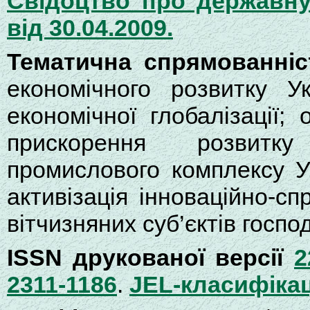
Свідоцтво про державну
від 30.04.2009.
Тематична спрямованніс
економічного розвитку Ук
економічної глобалізації; 
прискорення розвитку
промислового комплексу У
активізація інноваційно-сп
вітчизняних суб’єктів госп
ISSN друкованої версії
2
2311-1186
.
JEL-класифікац